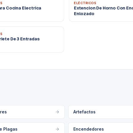
OS
ELÉCTRICOS
ra Cocina Electrica
Extencion De Horno Con En
Enlozado
OS
iete De 3 Entradas
res
Artefactos
e Plagas
Encendedores