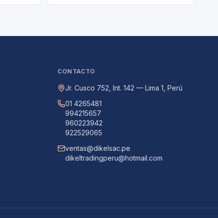
CONTACTO
Jr. Cusco 752, Int. 142 — Lima 1, Perú
01 4265481
994215657
960223942
922529065
ventas@dikelsac.pe
dikeltradingperu@hotmail.com