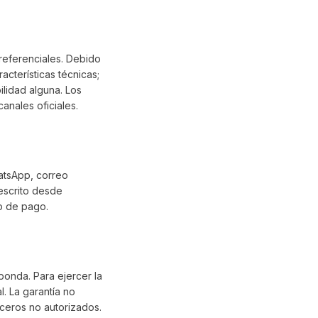
referenciales. Debido
acterísticas técnicas;
ilidad alguna. Los
anales oficiales.
hatsApp, correo
escrito desde
io de pago.
ponda. Para ejercer la
. La garantía no
rceros no autorizados.