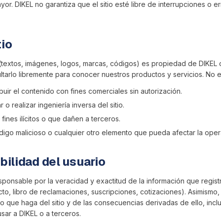
or. DIKEL no garantiza que el sitio esté libre de interrupciones o e
tio
o (textos, imágenes, logos, marcas, códigos) es propiedad de DIKEL
ultarlo libremente para conocer nuestros productos y servicios. No e
buir el contenido con fines comerciales sin autorización.
 o realizar ingeniería inversa del sitio.
ra fines ilícitos o que dañen a terceros.
ódigo malicioso o cualquier otro elemento que pueda afectar la opera
ilidad del usuario
sponsable por la veracidad y exactitud de la información que registre
cto, libro de reclamaciones, suscripciones, cotizaciones). Asimismo
cito que haga del sitio y de las consecuencias derivadas de ello, inc
ar a DIKEL o a terceros.