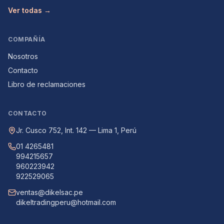
Ver todas →
COMPAÑÍA
Nosotros
Contacto
Libro de reclamaciones
CONTACTO
Jr. Cusco 752, Int. 142 — Lima 1, Perú
01 4265481
994215657
960223942
922529065
ventas@dikelsac.pe
dikeltradingperu@hotmail.com