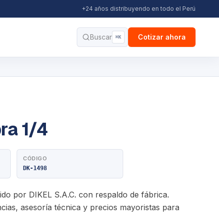
+24 años distribuyendo en todo el Perú
Buscar
Cotizar ahora
⌘K
ra 1/4
CÓDIGO
DK-1498
ido por DIKEL S.A.C. con respaldo de fábrica.
ias, asesoría técnica y precios mayoristas para