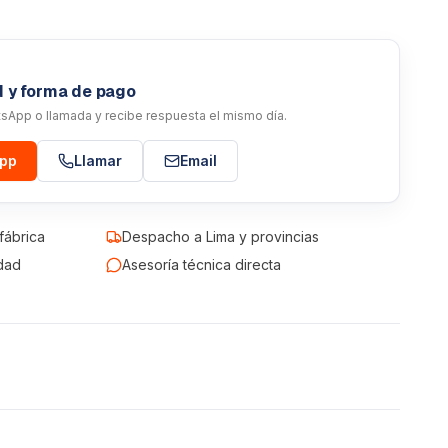
d y forma de pago
atsApp o llamada y recibe respuesta el mismo día.
App
Llamar
Email
fábrica
Despacho a Lima y provincias
dad
Asesoría técnica directa