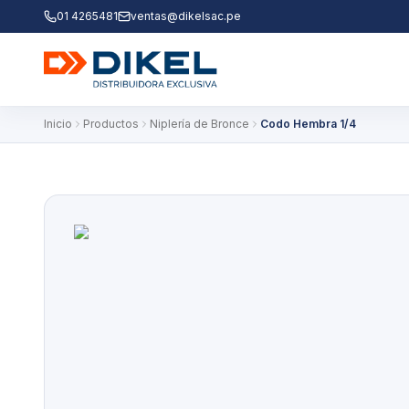
01 4265481
ventas@dikelsac.pe
Inicio
Productos
Niplería de Bronce
Codo Hembra 1/4