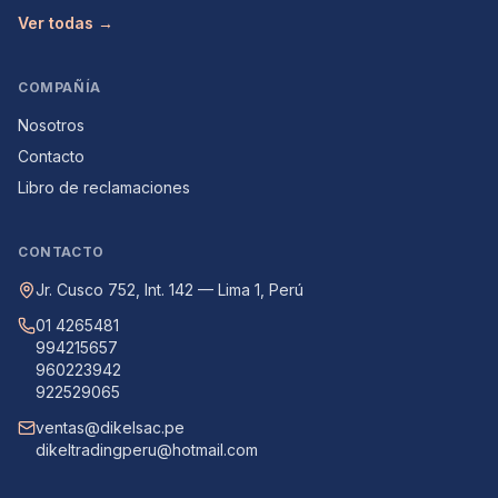
Ver todas →
COMPAÑÍA
Nosotros
Contacto
Libro de reclamaciones
CONTACTO
Jr. Cusco 752, Int. 142 — Lima 1, Perú
01 4265481
994215657
960223942
922529065
ventas@dikelsac.pe
dikeltradingperu@hotmail.com