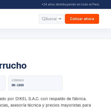
+24 años distribuyendo en todo el Perú
Buscar
Cotizar ahora
⌘K
errucho
CÓDIGO
DK-1088
uido por DIKEL S.A.C. con respaldo de fábrica.
ias, asesoría técnica y precios mayoristas para