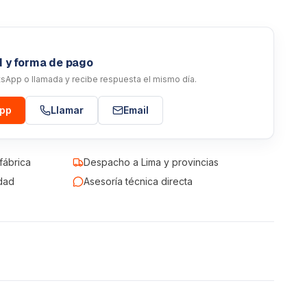
d y forma de pago
atsApp o llamada y recibe respuesta el mismo día.
App
Llamar
Email
fábrica
Despacho a Lima y provincias
dad
Asesoría técnica directa