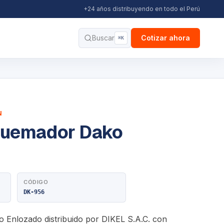
+24 años distribuyendo en todo el Perú
Buscar
Cotizar ahora
⌘K
N
Quemador Dako
CÓDIGO
DK-956
Enlozado distribuido por DIKEL S.A.C. con