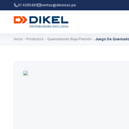
01 4265481
ventas@dikelsac.pe
Inicio
Productos
Quemadores Baja Presión
Juego De Quemado