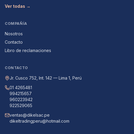
Ver todas →
COMPAÑÍA
Nosotros
Contacto
Libro de reclamaciones
CONTACTO
Jr. Cusco 752, Int. 142 — Lima 1, Perú
01 4265481
994215657
960223942
922529065
ventas@dikelsac.pe
dikeltradingperu@hotmail.com