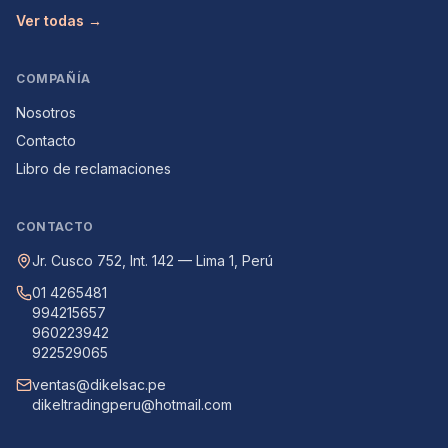
Ver todas →
COMPAÑÍA
Nosotros
Contacto
Libro de reclamaciones
CONTACTO
Jr. Cusco 752, Int. 142 — Lima 1, Perú
01 4265481
994215657
960223942
922529065
ventas@dikelsac.pe
dikeltradingperu@hotmail.com