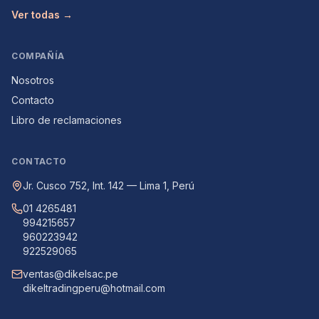
Ver todas →
COMPAÑÍA
Nosotros
Contacto
Libro de reclamaciones
CONTACTO
Jr. Cusco 752, Int. 142 — Lima 1, Perú
01 4265481
994215657
960223942
922529065
ventas@dikelsac.pe
dikeltradingperu@hotmail.com