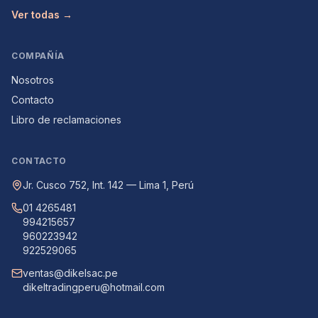
Ver todas →
COMPAÑÍA
Nosotros
Contacto
Libro de reclamaciones
CONTACTO
Jr. Cusco 752, Int. 142 — Lima 1, Perú
01 4265481
994215657
960223942
922529065
ventas@dikelsac.pe
dikeltradingperu@hotmail.com