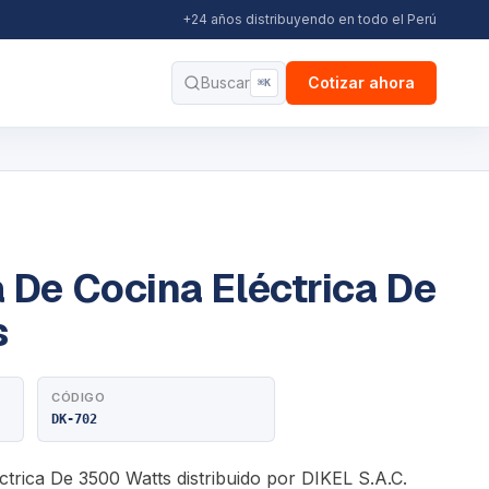
+24 años distribuyendo en todo el Perú
Buscar
Cotizar ahora
⌘K
 De Cocina Eléctrica De
s
CÓDIGO
DK-702
ctrica De 3500 Watts distribuido por DIKEL S.A.C.