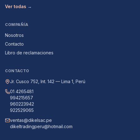
Ver todas →
COMPAÑÍA
Nosotros
Contacto
Libro de reclamaciones
CONTACTO
Jr. Cusco 752, Int. 142 — Lima 1, Perú
01 4265481
994215657
960223942
922529065
ventas@dikelsac.pe
dikeltradingperu@hotmail.com