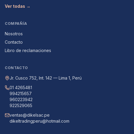
Ver todas →
COMPAÑÍA
Nosotros
Contacto
Libro de reclamaciones
CONTACTO
Jr. Cusco 752, Int. 142 — Lima 1, Perú
01 4265481
994215657
960223942
922529065
ventas@dikelsac.pe
dikeltradingperu@hotmail.com