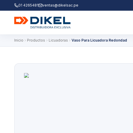
01 4265481
ventas@dikelsac.pe
Inicio
Productos
Licuadoras
Vaso Para Licuadora Redondad