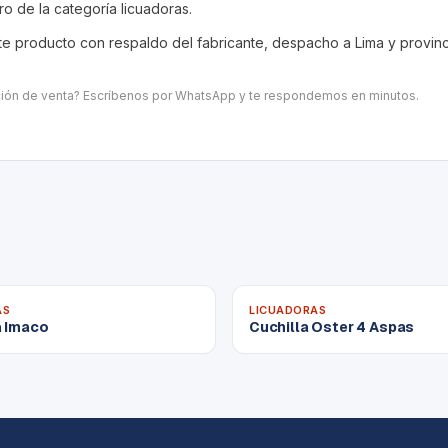
tro de la categoría
licuadoras
.
 producto con respaldo del fabricante, despacho a Lima y provincia
ación de venta? Escríbenos por WhatsApp y te respondemos en minutos.
AS
LICUADORAS
a Imaco
Cuchilla Oster 4 Aspas