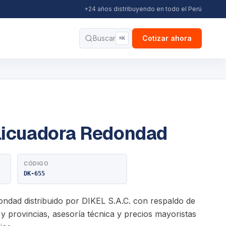
+24 años distribuyendo en todo el Perú
Buscar
Cotizar ahora
⌘K
Licuadora Redondad
CÓDIGO
DK-655
ndad distribuido por DIKEL S.A.C. con respaldo de
y provincias, asesoría técnica y precios mayoristas