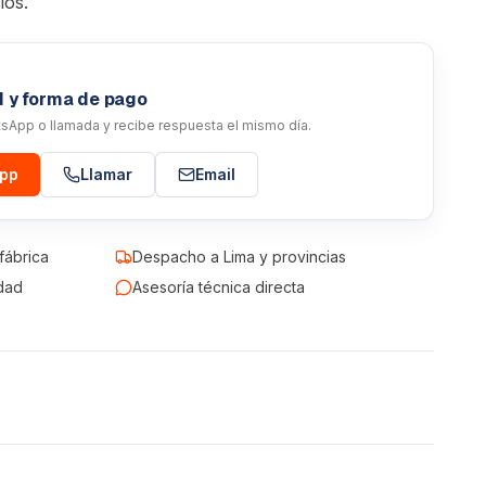
ios.
d y forma de pago
atsApp o llamada y recibe respuesta el mismo día.
App
Llamar
Email
fábrica
Despacho a Lima y provincias
dad
Asesoría técnica directa