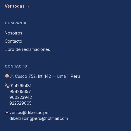
Ver todas →
COMPAÑÍA
Nosotros
Contacto
Libro de reclamaciones
CONTACTO
Jr. Cusco 752, Int. 142 — Lima 1, Perú
01 4265481
994215657
960223942
922529065
ventas@dikelsac.pe
dikeltradingperu@hotmail.com