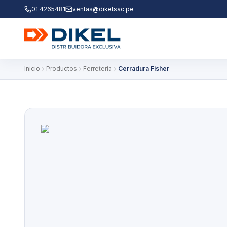
01 4265481
ventas@dikelsac.pe
Inicio
Productos
Ferretería
Cerradura Fisher