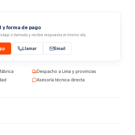
d y forma de pago
atsApp o llamada y recibe respuesta el mismo día.
App
Llamar
Email
fábrica
Despacho a Lima y provincias
dad
Asesoría técnica directa