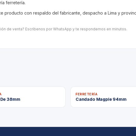
ría
ferretería
.
 producto con respaldo del fabricante, despacho a Lima y provincia
ación de venta? Escríbenos por WhatsApp y te respondemos en minutos.
A
FERRETERÍA
 De 38mm
Candado Magpie 94mm