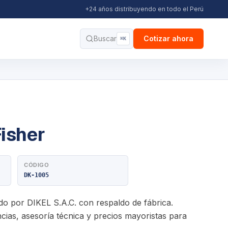
+24 años distribuyendo en todo el Perú
Buscar
Cotizar ahora
⌘K
isher
CÓDIGO
DK-1005
ido por DIKEL S.A.C. con respaldo de fábrica.
ias, asesoría técnica y precios mayoristas para