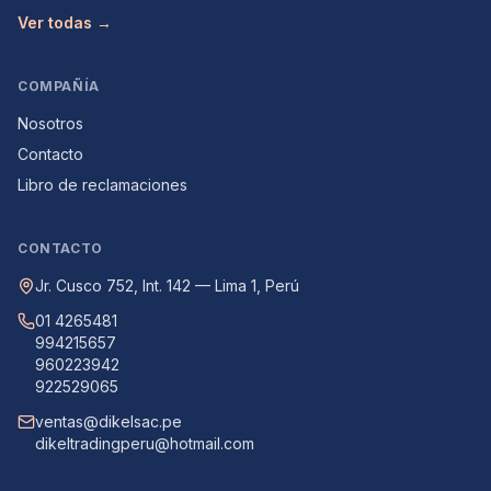
Ver todas →
COMPAÑÍA
Nosotros
Contacto
Libro de reclamaciones
CONTACTO
Jr. Cusco 752, Int. 142 — Lima 1, Perú
01 4265481
994215657
960223942
922529065
ventas@dikelsac.pe
dikeltradingperu@hotmail.com