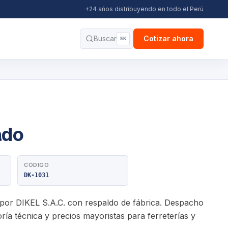
+24 años distribuyendo en todo el Perú
Buscar
Cotizar ahora
⌘K
ado
CÓDIGO
DK-1031
o por DIKEL S.A.C. con respaldo de fábrica. Despacho
ría técnica y precios mayoristas para ferreterías y