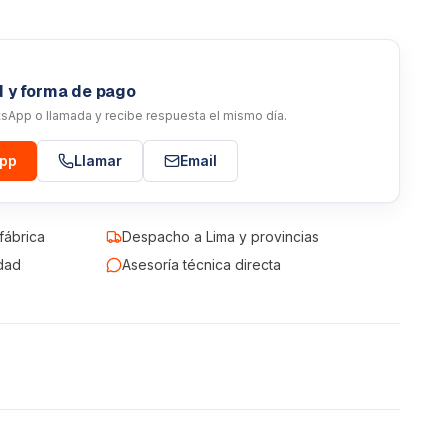
d y forma de pago
atsApp o llamada y recibe respuesta el mismo día.
App
Llamar
Email
fábrica
Despacho a Lima y provincias
dad
Asesoría técnica directa