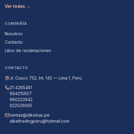
Ver todas →
COMPAÑÍA
Nosotros
Contacto
Libro de reclamaciones
CONTACTO
Jr. Cusco 752, Int. 142 — Lima 1, Perú
01 4265481
994215657
960223942
922529065
ventas@dikelsac.pe
dikeltradingperu@hotmail.com