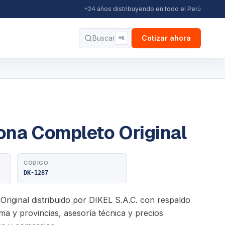
+24 años distribuyendo en todo el Perú
Buscar
Cotizar ahora
⌘K
ona Completo Original
CÓDIGO
DK-1287
riginal distribuido por DIKEL S.A.C. con respaldo
ma y provincias, asesoría técnica y precios