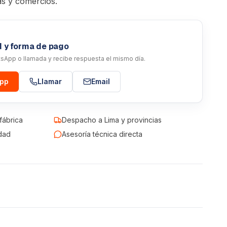
as y comercios.
d y forma de pago
atsApp o llamada y recibe respuesta el mismo día.
App
Llamar
Email
fábrica
Despacho a Lima y provincias
dad
Asesoría técnica directa