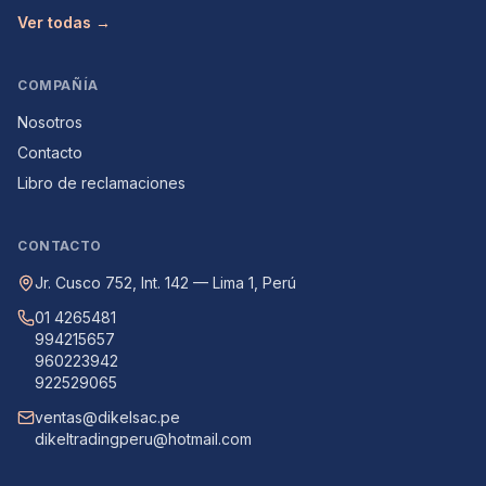
Ver todas →
COMPAÑÍA
Nosotros
Contacto
Libro de reclamaciones
CONTACTO
Jr. Cusco 752, Int. 142 — Lima 1, Perú
01 4265481
994215657
960223942
922529065
ventas@dikelsac.pe
dikeltradingperu@hotmail.com