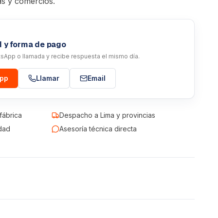
as y comercios.
d y forma de pago
atsApp o llamada y recibe respuesta el mismo día.
App
Llamar
Email
fábrica
Despacho a Lima y provincias
dad
Asesoría técnica directa