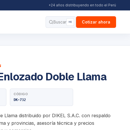
+24 años distribuyendo en todo el Perú
Buscar
Cotizar ahora
⌘K
N
nlozado Doble Llama
CÓDIGO
DK-732
Llama distribuido por DIKEL S.A.C. con respaldo
ma y provincias, asesoría técnica y precios