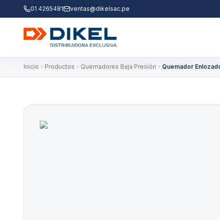
01 4265481
ventas@dikelsac.pe
Inicio
Productos
Quemadores Baja Presión
Quemador Enlozado