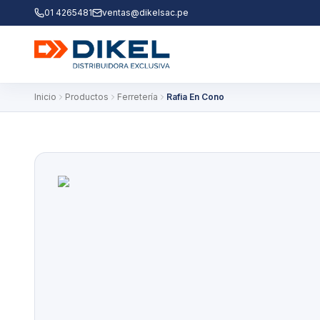
01 4265481
ventas@dikelsac.pe
Inicio
Productos
Ferretería
Rafia En Cono