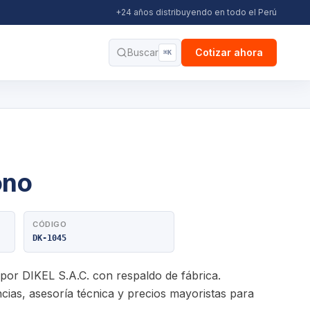
+24 años distribuyendo en todo el Perú
Buscar
Cotizar ahora
⌘K
ono
CÓDIGO
DK-1045
 por DIKEL S.A.C. con respaldo de fábrica.
ias, asesoría técnica y precios mayoristas para