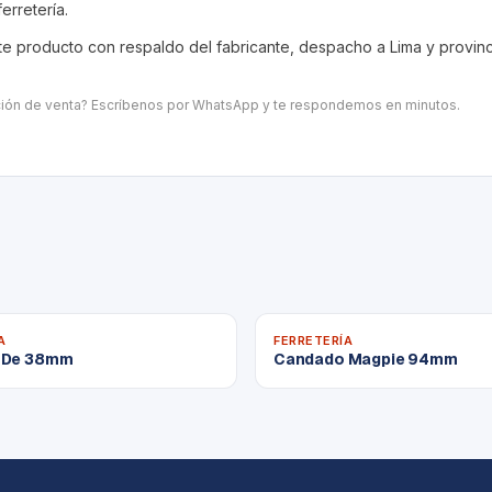
ferretería
.
 producto con respaldo del fabricante, despacho a Lima y provincia
ación de venta? Escríbenos por WhatsApp y te respondemos en minutos.
A
FERRETERÍA
 De 38mm
Candado Magpie 94mm