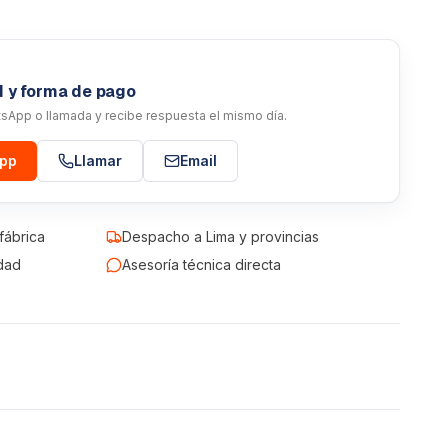
d y forma de pago
atsApp o llamada y recibe respuesta el mismo día.
App
Llamar
Email
fábrica
Despacho a Lima y provincias
dad
Asesoría técnica directa